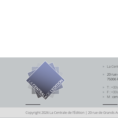
La Cent
20 rue
75006 
T : +33
F : +33
M :
cen
Copyright 2026 La Centrale de l’Édition | 20 rue de Grands A