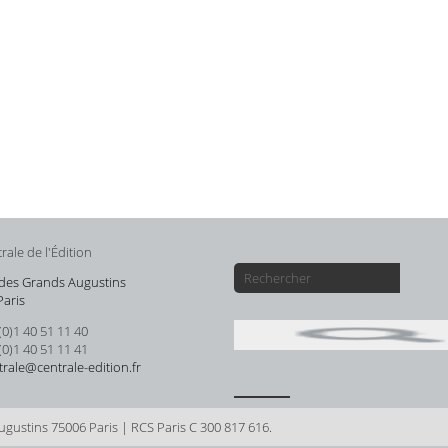
rale de l'Édition
 des Grands Augustins
Paris
 (0)1 40 51 11 40
 (0)1 40 51 11 41
trale@centrale-edition.fr
ugustins 75006 Paris | RCS Paris C 300 817 616.